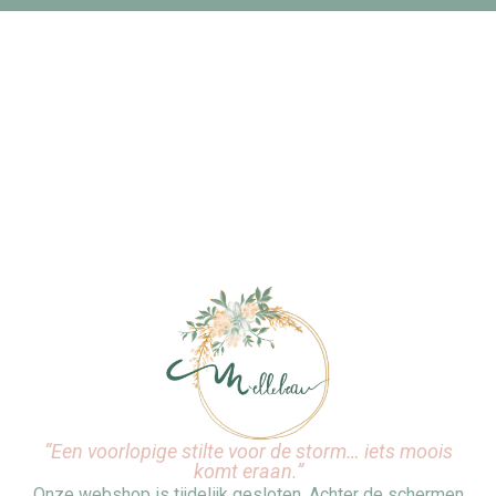
“Een voorlopige stilte voor de storm… iets moois
komt eraan.”
Onze webshop is tijdelijk gesloten. Achter de schermen