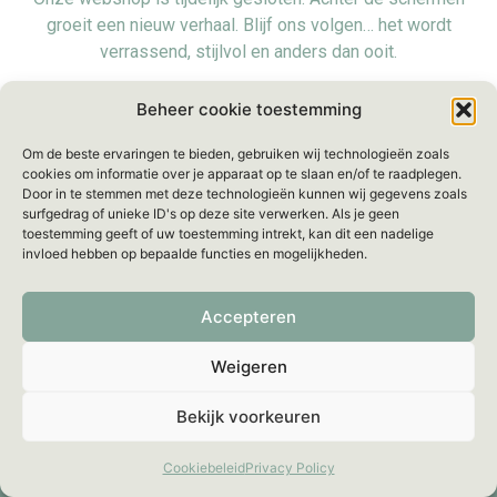
groeit een nieuw verhaal. Blijf ons volgen… het wordt
verrassend, stijlvol en anders dan ooit.
Voorlopig zijn we even offline, maar we blijven bereikbaar
Beheer cookie toestemming
voor al je vragen via:
info@mellebeau.com
– Wij
Om de beste ervaringen te bieden, gebruiken wij technologieën zoals
beantwoorden je bericht binnen
48 uur
.
cookies om informatie over je apparaat op te slaan en/of te raadplegen.
Door in te stemmen met deze technologieën kunnen wij gegevens zoals
surfgedrag of unieke ID's op deze site verwerken. Als je geen
toestemming geeft of uw toestemming intrekt, kan dit een nadelige
invloed hebben op bepaalde functies en mogelijkheden.
Accepteren
Weigeren
Bekijk voorkeuren
Cookiebeleid
Privacy Policy