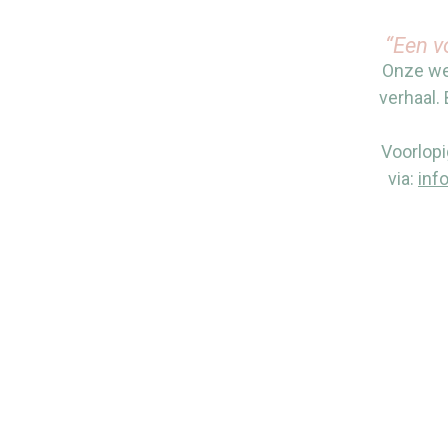
“Een v
Onze web
verhaal. 
Voorlopi
via:
inf