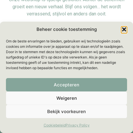
groeit een nieuw verhaal. Blijf ons volgen… het wordt
verrassend, stijlvol en anders dan ooit.
Voorlopig zijn we even offline, maar we blijven bereikbaar
Beheer cookie toestemming
voor al je vragen via:
info@mellebeau.com
– Wij
Om de beste ervaringen te bieden, gebruiken wij technologieën zoals
beantwoorden je bericht binnen
48 uur
.
cookies om informatie over je apparaat op te slaan en/of te raadplegen.
Door in te stemmen met deze technologieën kunnen wij gegevens zoals
surfgedrag of unieke ID's op deze site verwerken. Als je geen
toestemming geeft of uw toestemming intrekt, kan dit een nadelige
invloed hebben op bepaalde functies en mogelijkheden.
Accepteren
Weigeren
Bekijk voorkeuren
Cookiebeleid
Privacy Policy