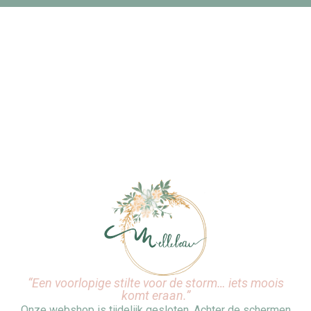
“Een voorlopige stilte voor de storm… iets moois
komt eraan.”
Onze webshop is tijdelijk gesloten. Achter de schermen