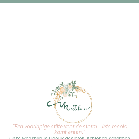
“Een voorlopige stilte voor de storm… iets moois
komt eraan.”
Onze webshop is tijdelijk gesloten. Achter de schermen