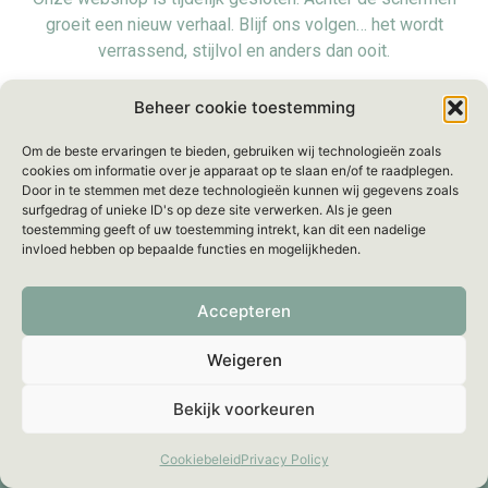
groeit een nieuw verhaal. Blijf ons volgen… het wordt
verrassend, stijlvol en anders dan ooit.
Voorlopig zijn we even offline, maar we blijven bereikbaar
Beheer cookie toestemming
voor al je vragen via:
info@mellebeau.com
– Wij
Om de beste ervaringen te bieden, gebruiken wij technologieën zoals
beantwoorden je bericht binnen
48 uur
.
cookies om informatie over je apparaat op te slaan en/of te raadplegen.
Door in te stemmen met deze technologieën kunnen wij gegevens zoals
surfgedrag of unieke ID's op deze site verwerken. Als je geen
toestemming geeft of uw toestemming intrekt, kan dit een nadelige
invloed hebben op bepaalde functies en mogelijkheden.
Accepteren
Weigeren
Bekijk voorkeuren
Cookiebeleid
Privacy Policy