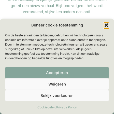
groeit een nieuw verhaal. Blijf ons volgen… het wordt
verrassend, stijlvol en anders dan ooit.
Voorlopig zijn we even offline, maar we blijven bereikbaar
Beheer cookie toestemming
voor al je vragen via:
info@mellebeau.com
– Wij
Om de beste ervaringen te bieden, gebruiken wij technologieën zoals
beantwoorden je bericht binnen
48 uur
.
cookies om informatie over je apparaat op te slaan en/of te raadplegen.
Door in te stemmen met deze technologieën kunnen wij gegevens zoals
surfgedrag of unieke ID's op deze site verwerken. Als je geen
toestemming geeft of uw toestemming intrekt, kan dit een nadelige
invloed hebben op bepaalde functies en mogelijkheden.
Accepteren
Weigeren
Bekijk voorkeuren
Cookiebeleid
Privacy Policy