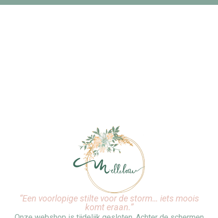
“Een voorlopige stilte voor de storm… iets moois
komt eraan.”
Onze webshop is tijdelijk gesloten. Achter de schermen