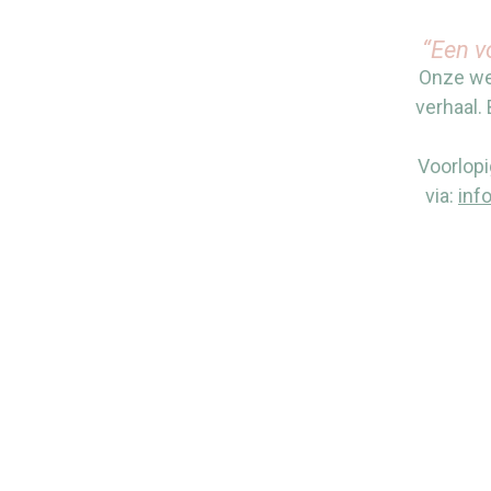
“Een v
Onze web
verhaal. 
Voorlopi
via:
inf