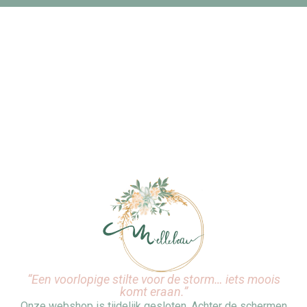
“Een voorlopige stilte voor de storm… iets moois
komt eraan.”
Onze webshop is tijdelijk gesloten. Achter de schermen