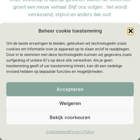
groeit een nieuw verhaal. Blijf ons volgen… het wordt
verrassend, stijlvol en anders dan ooit.
Voorlopig zijn we even offline, maar we blijven bereikbaar
Beheer cookie toestemming
voor al je vragen via:
info@mellebeau.com
– Wij
Om de beste ervaringen te bieden, gebruiken wij technologieën zoals
beantwoorden je bericht binnen
48 uur
.
cookies om informatie over je apparaat op te slaan en/of te raadplegen.
Door in te stemmen met deze technologieën kunnen wij gegevens zoals
surfgedrag of unieke ID's op deze site verwerken. Als je geen
toestemming geeft of uw toestemming intrekt, kan dit een nadelige
invloed hebben op bepaalde functies en mogelijkheden.
Accepteren
Weigeren
Bekijk voorkeuren
Cookiebeleid
Privacy Policy