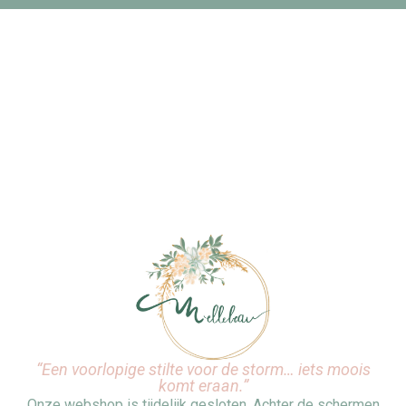
“Een voorlopige stilte voor de storm… iets moois
komt eraan.”
Onze webshop is tijdelijk gesloten. Achter de schermen