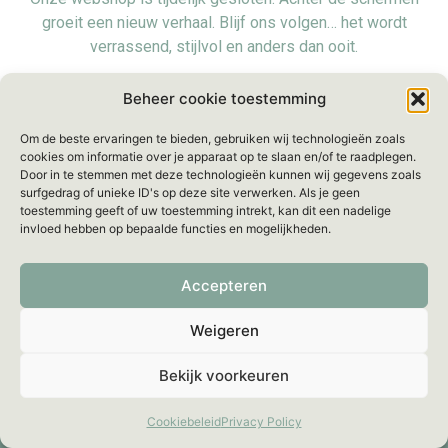
groeit een nieuw verhaal. Blijf ons volgen… het wordt
verrassend, stijlvol en anders dan ooit.
Voorlopig zijn we even offline, maar we blijven bereikbaar
Beheer cookie toestemming
voor al je vragen via:
info@mellebeau.com
– Wij
Om de beste ervaringen te bieden, gebruiken wij technologieën zoals
beantwoorden je bericht binnen
48 uur
.
cookies om informatie over je apparaat op te slaan en/of te raadplegen.
Door in te stemmen met deze technologieën kunnen wij gegevens zoals
surfgedrag of unieke ID's op deze site verwerken. Als je geen
toestemming geeft of uw toestemming intrekt, kan dit een nadelige
invloed hebben op bepaalde functies en mogelijkheden.
Accepteren
Weigeren
Bekijk voorkeuren
Cookiebeleid
Privacy Policy