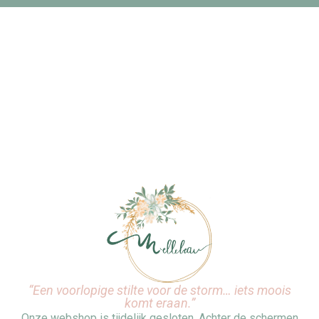
“Een voorlopige stilte voor de storm… iets moois
komt eraan.”
Onze webshop is tijdelijk gesloten. Achter de schermen