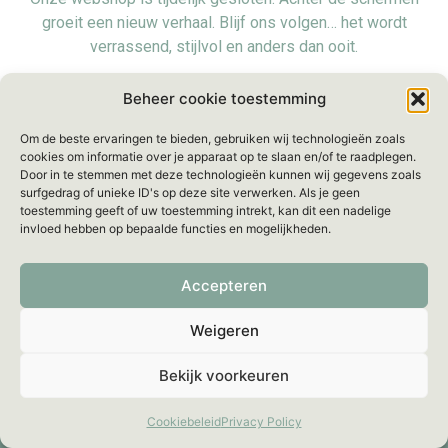
groeit een nieuw verhaal. Blijf ons volgen… het wordt
verrassend, stijlvol en anders dan ooit.
Voorlopig zijn we even offline, maar we blijven bereikbaar
Beheer cookie toestemming
voor al je vragen via:
info@mellebeau.com
– Wij
Om de beste ervaringen te bieden, gebruiken wij technologieën zoals
beantwoorden je bericht binnen
48 uur
.
cookies om informatie over je apparaat op te slaan en/of te raadplegen.
Door in te stemmen met deze technologieën kunnen wij gegevens zoals
surfgedrag of unieke ID's op deze site verwerken. Als je geen
toestemming geeft of uw toestemming intrekt, kan dit een nadelige
invloed hebben op bepaalde functies en mogelijkheden.
Accepteren
Weigeren
Bekijk voorkeuren
Cookiebeleid
Privacy Policy