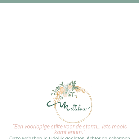
“Een voorlopige stilte voor de storm… iets moois
komt eraan.”
Onze webshop is tijdelijk gesloten. Achter de schermen