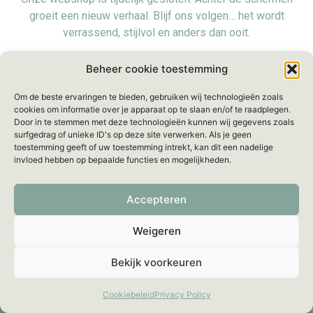
groeit een nieuw verhaal. Blijf ons volgen… het wordt
verrassend, stijlvol en anders dan ooit.
Voorlopig zijn we even offline, maar we blijven bereikbaar
Beheer cookie toestemming
voor al je vragen via:
info@mellebeau.com
– Wij
Om de beste ervaringen te bieden, gebruiken wij technologieën zoals
beantwoorden je bericht binnen
48 uur
.
cookies om informatie over je apparaat op te slaan en/of te raadplegen.
Door in te stemmen met deze technologieën kunnen wij gegevens zoals
surfgedrag of unieke ID's op deze site verwerken. Als je geen
toestemming geeft of uw toestemming intrekt, kan dit een nadelige
invloed hebben op bepaalde functies en mogelijkheden.
Accepteren
Weigeren
Bekijk voorkeuren
Cookiebeleid
Privacy Policy