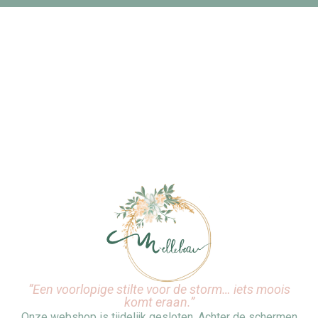
“Een voorlopige stilte voor de storm… iets moois
komt eraan.”
Onze webshop is tijdelijk gesloten. Achter de schermen