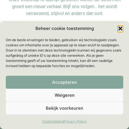
groeit een nieuw verhaal. Blijf ons volgen… het wordt
verrassend, stijlvol en anders dan ooit.
Voorlopig zijn we even offline, maar we blijven bereikbaar
Beheer cookie toestemming
voor al je vragen via:
info@mellebeau.com
– Wij
Om de beste ervaringen te bieden, gebruiken wij technologieën zoals
beantwoorden je bericht binnen
48 uur
.
cookies om informatie over je apparaat op te slaan en/of te raadplegen.
Door in te stemmen met deze technologieën kunnen wij gegevens zoals
surfgedrag of unieke ID's op deze site verwerken. Als je geen
toestemming geeft of uw toestemming intrekt, kan dit een nadelige
invloed hebben op bepaalde functies en mogelijkheden.
Accepteren
Weigeren
Bekijk voorkeuren
Cookiebeleid
Privacy Policy